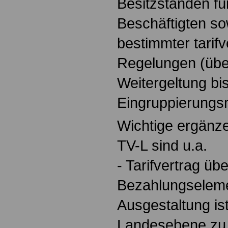
Besitzständen fü
Beschäftigten so
bestimmter tarifv
Regelungen (üb
Weitergeltung bi
Eingruppierungs
Wichtige ergänze
TV-L sind u.a.
- Tarifvertrag ü
Bezahlungseleme
Ausgestaltung is
Landesebene zu 