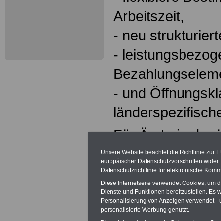
Arbeitszeit,
- neu strukturiert
- leistungsbezo
Bezahlungselem
- und Öffnungskl
länderspezifisch
Für Ärzte in der
Patientenversor
Unsere Website beachtet die Richtlinie zur 
europäischer Datenschutzvorschriften wide
Universitätsklini
Datenschutzrichtlinie für elektronische Komm
Diese Internetseite verwendet Cookies, um 
tarifvertragliche
Dienste und Funktionen bereitzustellen. Es
Personalisierung von Anzeigen verwendet - un
worden. Neue Me
personalisierte Werbung genutzt.