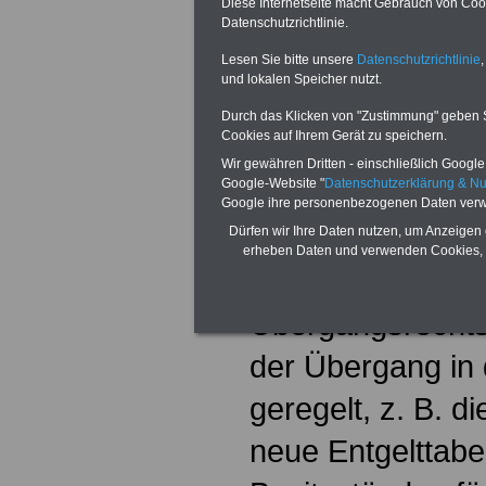
Diese Internetseite macht Gebrauch von Cooki
Eingruppierung 
Datenschutzrichtlinie.
Tätigkeiten zu d
Lesen Sie bitte unsere
Datenschutzrichtlinie
,
und lokalen Speicher nutzt.
TV-L) sollen Geg
Durch das Klicken von "Zustimmung" geben Sie
Cookies auf Ihrem Gerät zu speichern.
Verhandlungen s
Wir gewähren Dritten - einschließlich Google -
Google-Website "
Datenschutzerklärung & N
Im Tarifvertrag z
Google ihre personenbezogenen Daten verw
Beschäftigten de
Dürfen wir Ihre Daten nutzen, um Anzeigen 
erheben Daten und verwenden Cookies, 
und zur Regelun
Übergangsrechts
der Übergang in 
geregelt, z. B. di
neue Entgelttabe