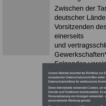
Zwischen der Tar
deutscher Länder
Vorsitzenden de
einerseits
und vertragssch
Gewerkschaften*
Folgendes verein
*zu den Gewerksc
Unsere Website beachtet die Richtlinie zur 
europäischer Datenschutzvorschriften wide
Vereinte Dienstl
Datenschutzrichtlinie für elektronische Komm
Diese Internetseite verwendet Cookies, um 
ver.di
Dienste und Funktionen bereitzustellen. Es
Personalisierung von Anzeigen verwendet - un
personalisierte Werbung genutzt.
Inhaltsübersicht