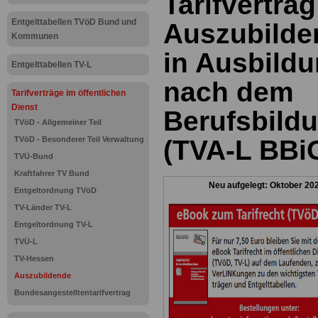
Tarifvertrag
Entgelttabellen TVöD Bund und
Auszubilde
Kommunen
in Ausbild
Entgelttabellen TV-L
nach dem
Tarifverträge im öffentlichen
Dienst
Berufsbild
TVöD - Allgemeiner Teil
TVöD - Besonderer Teil Verwaltung
(TVA-L BBi
TVÜ-Bund
Kraftfahrer TV Bund
Neu aufgelegt: Oktober 20
Entgeltordnung TVöD
TV-Länder TV-L
Entgeltordnung TV-L
TVÜ-L
TV-Hessen
Auszubildende
Bundesangestelltentarifvertrag