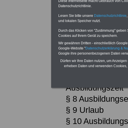
Diese Internetseite macht Gebrauch von Cooki
Datenschutzrichtlinie.
§ 1 Geltungsber
Lesen Sie bitte unsere
Datenschutzrichtlinie
,
§ 2 Ausbildungs
und lokalen Speicher nutzt.
§ 3 Probezeit
Durch das Klicken von "Zustimmung" geben Sie
Cookies auf Ihrem Gerät zu speichern.
§ 4 Ärztliche Un
Wir gewähren Dritten - einschließlich Google -
Google-Website "
Datenschutzerklärung & N
§ 5 Schweigepfli
Google ihre personenbezogenen Daten verw
Dürfen wir Ihre Daten nutzen, um Anzeigen 
§ 6 Personalakt
erheben Daten und verwenden Cookies, 
§ 7 Wöchentliche
Ausbildungszeit
§ 8 Ausbildungse
§ 9 Urlaub
§ 10 Ausbildun