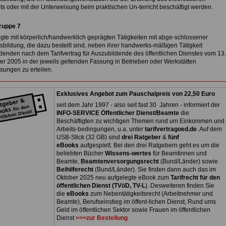
ts oder mit der Unterweisung beim praktischen Un-terricht beschäftigt werden.
ruppe 7
igte mit körperlich/handwerklich geprägten Tätigkeiten mit abge-schlossener
sbildung, die dazu bestellt sind, neben ihrer handwerks-mäßigen Tätigkeit
denden nach dem Tarifvertrag für Auszubildende des öffentlichen Dienstes vom 13.
r 2005 in der jeweils geltenden Fassung in Betrieben oder Werkstätten
sungen zu erteilen.
Exklusives Angebot zum Pauschalpreis von 22,50 Euro
seit dem Jahr 1997 - also seit fast 30 Jahren - informiert der
INFO-SERVICE Öffentlicher Dienst/Beamte
die
Beschäftigten zu wichtigen Themen rund um Einkommen und
Arbeits-bedingungen, u.a. unter
tarifvertragoed.de
. Auf dem
USB-Stick (32 GB) sind
drei Ratgeber
&
fünf
eBooks
aufgespielt. Bei den drei Ratgebern geht es um die
beliebten Bücher
Wissens-wertes
für Beamtinnen und
Beamte,
Beamtenversorgungsrecht
(Bund/Länder) sowie
Beihilferecht
(Bund/Länder). Sie finden dann auch das im
Oktober 2025 neu aufgelegte eBook zum
Tarifrecht für den
öffentlichen Dienst (TVöD, TV-L
). Desweiteren finden Sie
die
eBooks
zum Nebentätigkeitsrecht (Arbeitnehmer und
Beamte), Berufseinstieg im öffent-lichen Dienst, Rund ums
Geld im öffentlichen Sektor sowie Frauen im öffentlichen
Dienst
>>>zur Bestellung