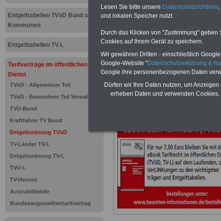
Tarifvertra
Lesen Sie bitte unsere
Datenschutzrichtlinie
,
Entgelttabellen TVöD Bund und
und lokalen Speicher nutzt.
Entgeltornu
Kommunen
Durch das Klicken von "Zustimmung" geben Sie
Botinnen u
Cookies auf Ihrem Gerät zu speichern.
Entgelttabellen TV-L
Wir gewähren Dritten - einschließlich Google -
Pförtnerin
Google-Website "
Datenschutzerklärung & N
Tarifverträge im öffentlichen
Google ihre personenbezogenen Daten verw
Dienst
Pförtner
Dürfen wir Ihre Daten nutzen, um Anzeigen 
TVöD - Allgemeiner Teil
erheben Daten und verwenden Cookies, 
TVöD - Besonderer Teil Verwaltung
Neu aufgelegt: Oktober 20
TVÜ-Bund
Kraftfahrer TV Bund
Entgeltordnung TVöD
TV-Länder TV-L
Entgeltordnung TV-L
TVÜ-L
TV-Hessen
Auszubildende
Bundesangestelltentarifvertrag