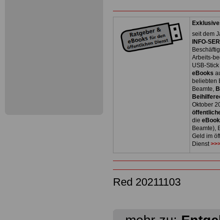
Exklusive
seit dem J
INFO-SERV
Beschäfti
Arbeits-be
USB-Stick
eBooks
a
beliebten
Beamte,
B
Beihilfere
Oktober 2
öffentlich
die
eBoo
Beamte), B
Geld im öf
Dienst
>>>
Red 20211103