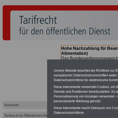
Hohe Nachzahlung für Beam
Alimentation)
Das Bundesverfassungsgericht
für verfassungs-widrig erklärt 
Neuregelung der Besoldung b
Unsere Website beachtet die Richtlinie zur 
(Beamte & Ruhestandsbeamte) 
europäischer Datenschutzvorschriften wide
Nachzahlungen (Medienberichte
Datenschutzrichtlinie für elektronische Komm
Beamte
zwischen mind. 3.000
Diese Internetseite verwendet Cookies, um 
SERVICE gibt hierzu eine Bros
Dienste und Funktionen bereitzustellen. Es
dem Beschluss des Gesetzentw
Personalisierung von Anzeigen verwendet - un
wird (im II. Quartal.2026 >>>
personalisierte Werbung genutzt.
Startseite
Diese Internetseite macht Gebrauch von Cooki
Datenschutzrichtlinie.
Tarifrecht im Öffentlichen Dienst