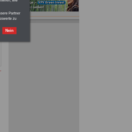
mieren, wie
nsere Partner
sswerte zu
Nein