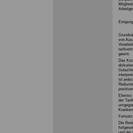
Mitglie
Arbeitge
Einigun
Grundsät
von Aus
Vorarbei
tarifver
geeint.
Das Kurz
diskutie
Gutachte
interpre
ist jedo
Reduzier
positive
Ebenso s
der Tar
umgegan
Kranken
Fortset
Die Reda
fortgese
und der 