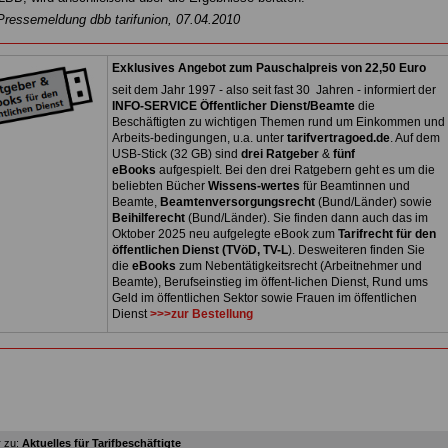
Pressemeldung dbb tarifunion, 07.04.2010
Exklusives Angebot zum Pauschalpreis von 22,50 Euro
seit dem Jahr 1997 - also seit fast 30 Jahren - informiert der
INFO-SERVICE Öffentlicher Dienst/Beamte
die
Beschäftigten zu wichtigen Themen rund um Einkommen und
Arbeits-bedingungen, u.a. unter
tarifvertragoed.de
. Auf dem
USB-Stick (32 GB) sind
drei Ratgeber
&
fünf
eBooks
aufgespielt. Bei den drei Ratgebern geht es um die
beliebten Bücher
Wissens-wertes
für Beamtinnen und
Beamte,
Beamtenversorgungsrecht
(Bund/Länder) sowie
Beihilferecht
(Bund/Länder). Sie finden dann auch das im
Oktober 2025 neu aufgelegte eBook zum
Tarifrecht für den
öffentlichen Dienst (TVöD, TV-L
). Desweiteren finden Sie
die
eBooks
zum Nebentätigkeitsrecht (Arbeitnehmer und
Beamte), Berufseinstieg im öffent-lichen Dienst, Rund ums
Geld im öffentlichen Sektor sowie Frauen im öffentlichen
Dienst
>>>zur Bestellung
 zu:
Aktuelles für Tarifbeschäftigte