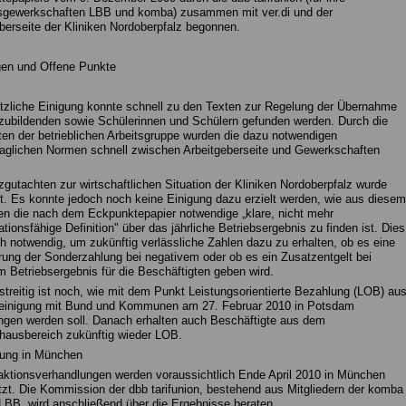
dsgewerkschaften LBB und komba) zusammen mit ver.di und der
berseite der Kliniken Nordoberpfalz begonnen.
gen und Offene Punkte
zliche Einigung konnte schnell zu den Texten zur Regelung der Übernahme
zubildenden sowie Schülerinnen und Schülern gefunden werden. Durch die
ten der betrieblichen Arbeitsgruppe wurden die dazu notwendigen
traglichen Normen schnell zwischen Arbeitgeberseite und Gewerkschaften
gutachten zur wirtschaftlichen Situation der Kliniken Nordoberpfalz wurde
rt. Es konnte jedoch noch keine Einigung dazu erzielt werden, wie aus diesem
n die nach dem Eckpunktepapier notwendige „klare, nicht mehr
tationsfähige Definition" über das jährliche Betriebsergebnis zu finden ist. Dies
ch notwendig, um zukünftig verlässliche Zahlen dazu zu erhalten, ob es eine
ung der Sonderzahlung bei negativem oder ob es ein Zusatzentgelt bei
m Betriebsergebnis für die Beschäftigten geben wird.
treitig ist noch, wie mit dem Punkt Leistungsorientierte Bezahlung (LOB) au
ifeinigung mit Bund und Kommunen am 27. Februar 2010 in Potsdam
gen werden soll. Danach erhalten auch Beschäftigte aus dem
hausbereich zukünftig wieder LOB.
zung in München
ktionsverhandlungen werden voraussichtlich Ende April 2010 in München
tzt. Die Kommission der dbb tarifunion, bestehend aus Mitgliedern der komba
LBB, wird anschließend über die Ergebnisse beraten.