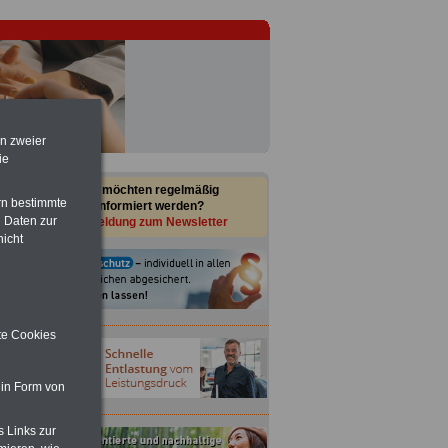
en zweier
ie
Sie möchten regelmäßig
rn bestimmte
informiert werden?
 Daten zur
Anmeldung zum Newsletter
nicht
ite Cookies
 in Form von
s Links zur