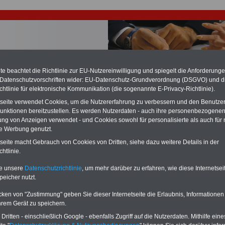
e beachtet die Richtlinie zur EU-Nutzereinwilligung und spiegelt die Anforderung
 Datenschutzvorschriften wider: EU-Datenschutz-Grundverordnung (DSGVO) und d
chtlinie für elektronische Kommunikation (die sogenannte E-Privacy-Richtlinie).
chzahlung für Beamte auch im Ruhestand (zu geringe Alimentation)
desverfassungsgericht hat die Berliner Landesbesoldung für verfassungs-
tseite verwendet Cookies, um die Nutzererfahrung zu verbessern und den Benutze
rklärt (Berlin muss bis
März 2027 eine Neuregelung der Besoldung
unktionen bereitzustellen. Es werden Nutzerdaten - auch ihre personenbezogenen
eßen). Auch beim Bund (Beamte & Ruhestandsbeamte) gibt es teilweise
ung von Anzeigen verwendet - und Cookies sowohl für personalisierte als auch für 
chzahlungen (Medienberichten zufolge liegt diese für
alle (!) Beamte
te Werbung genutzt.
n mind. 3.000 und 13.000 Euro, Der INFO-SERVICE gibt hierzu eine
re heraus, die unmittelbar nach dem Beschluss des Gesetzentwurfs der
tseite macht Gebrauch von Cookies von Dritten, siehe dazu weitere Details in der
gierung vorgelegt wird (im II. Quartal.2026 >>>
zur (Vor)Bestellung der
htlinie.
re
.
te unsere
Datenschutzrichtlinie
, um mehr darüber zu erfahren, wie diese Internetse
peicher nutzt.
les für Tarifbeschäftigte im öffentlichen Dienst: Kliniken
cken von "Zustimmung" geben Sie dieser Internetseite die Erlaubnis, Informationen
erpfalz, Redaktion begonnen: Noch einige offene Punkte;
hrem Gerät zu speichern.
2010
ritten - einschließlich Google - ebenfalls Zugriff auf die Nutzerdaten. Mithilfe eine