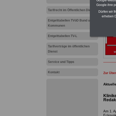
Google-Websi
Google ihre 
Tarifrecht im Öffentlichen Dienst
Dürfen wir I
erheben D
Entgelttabellen TVöD Bund und
Kommunen
Entgelttabellen TV-L
Tarifverträge im öffentlichen
Dienst
Service und Tipps
Kontakt
Zur Über
Aktuelle
Klinik
Redakt
Am 1. Ap
Eckpunkt