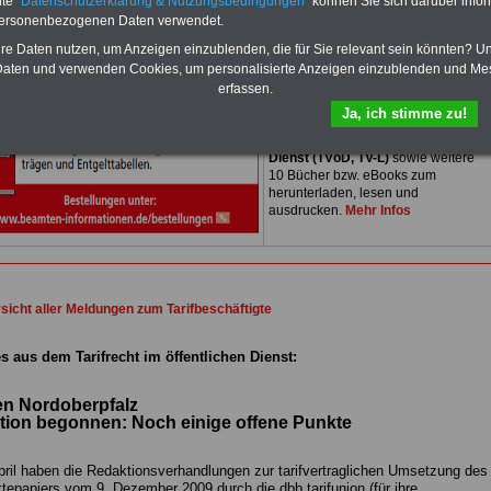
te "
Datenschutzerklärung & Nutzungsbedingungen
" können Sie sich darüber infor
PDF-SERVICE
nur 15 Euro
Neu aufgelegt: Oktober 2025
personenbezogenen Daten verwendet.
Zum Komplettpreis von nur 15,00
hre Daten nutzen, um Anzeigen einzublenden, die für Sie relevant sein könnten? U
Euro bei einer Laufzeit von 12
aten und verwenden Cookies, um personalisierte Anzeigen einzublenden und Me
Monaten bleiben Sie in den
wichtigsten Fragen zum Öffentlichen
erfassen.
Dienst auf dem Laufenden: Sie
Ja, ich stimme zu!
finden im Portal
PDF-SERVICE
auch
das
eBook Tarifrecht öffentlicher
Dienst (TVöD, TV-L)
sowie weitere
10 Bücher bzw. eBooks zum
herunterladen, lesen und
ausdrucken.
Mehr Infos
sicht aller Meldungen zum Tarifbeschäftigte
s aus dem Tarifrecht im öffentlichen Dienst:
en Nordoberpfalz
ion begonnen: Noch einige offene Punkte
ril haben die Redaktionsverhandlungen zur tarifvertraglichen Umsetzung des
epapiers vom 9. Dezember 2009 durch die dbb tarifunion (für ihre