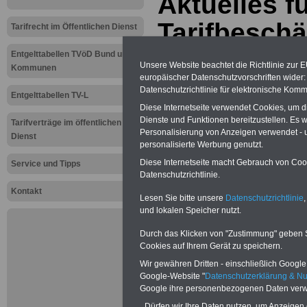
Aktuelles f
Tarifbeschä
Tarifrecht im Öffentlichen Dienst
öffentliche
Entgelttabellen TVöD Bund und
Unsere Website beachtet die Richtlinie zur 
Kommunen
europäischer Datenschutzvorschriften wide
Heesen: Un
Datenschutzrichtlinie für elektronische Komm
Entgelttabellen TV-L
Einkommen
Diese Internetseite verwendet Cookies, um 
Dienste und Funktionen bereitzustellen. Es
Tarifverträge im öffentlichen
Personalisierung von Anzeigen verwendet - un
besonderer
Dienst
personalisierte Werbung genutzt.
Diese Internetseite macht Gebrauch von Cooki
berücksicht
Service und Tipps
Datenschutzrichtlinie.
Kontakt
Lesen Sie bitte unsere
Datenschutzrichtlinie
,
Neu aufgelegt: Oktober 20
und lokalen Speicher nutzt.
Durch das Klicken von "Zustimmung" geben Sie
Cookies auf Ihrem Gerät zu speichern.
Wir gewähren Dritten - einschließlich Google -
Google-Website "
Datenschutzerklärung & N
Google ihre personenbezogenen Daten verw
Dürfen wir Ihre Daten nutzen, um Anzeigen 