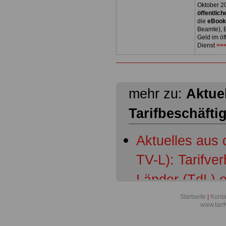
Oktober 2
öffentlich
die
eBoo
Beamte), B
Geld im öf
Dienst
>>>
mehr zu:
Aktuel
Tarifbeschäfti
Aktuelles aus 
TV-L): Tarifve
Länder (TdL) 
Aktuelles aus 
Startseite
|
Konta
www.tari
öffentlichen Di