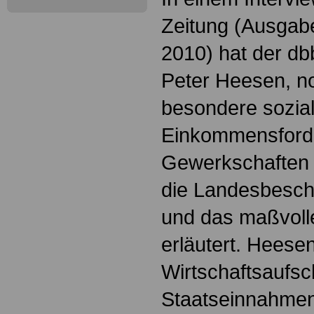
Zeitung (Ausga
2010) hat der d
Peter Heesen, n
besondere sozia
Einkommensford
Gewerkschaften f
die Landesbesch
und das maßvoll
erläutert. Heesen
Wirtschaftsaufs
Staatseinnahmen