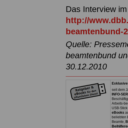
Das Interview im
http://www.dbb
beamtenbund-2
Quelle: Pressem
beamtenbund und 
30.12.2010
Exklusive
seit dem J
INFO-SERV
Beschäfti
Arbeits-be
USB-Stick
eBooks
a
beliebten
Beamte,
B
Beihilfere