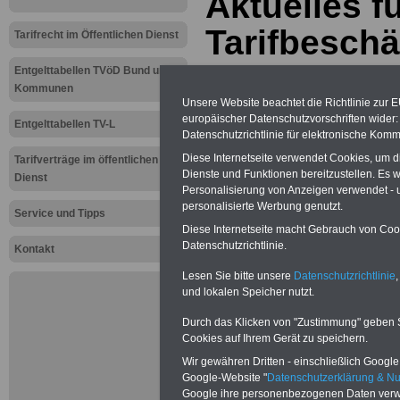
Aktuelles f
Tarifbeschä
Tarifrecht im Öffentlichen Dienst
öffentliche
Entgelttabellen TVöD Bund und
Kommunen
Unsere Website beachtet die Richtlinie zur 
Starkes Lan
europäischer Datenschutzvorschriften wide
Entgelttabellen TV-L
Datenschutzrichtlinie für elektronische Komm
Löhne! - DB
Diese Internetseite verwendet Cookies, um 
Tarifverträge im öffentlichen
Dienste und Funktionen bereitzustellen. Es
in Berlin; 1
Dienst
Personalisierung von Anzeigen verwendet - un
personalisierte Werbung genutzt.
Service und Tipps
Diese Internetseite macht Gebrauch von Cooki
Neu aufgelegt: Oktober 20
Datenschutzrichtlinie.
Kontakt
Lesen Sie bitte unsere
Datenschutzrichtlinie
,
und lokalen Speicher nutzt.
Durch das Klicken von "Zustimmung" geben Sie
Cookies auf Ihrem Gerät zu speichern.
Wir gewähren Dritten - einschließlich Google -
Google-Website "
Datenschutzerklärung & N
Google ihre personenbezogenen Daten verw