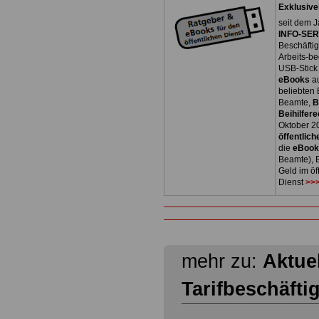
Exklusive
seit dem J
INFO-SERV
Beschäfti
Arbeits-be
USB-Stick
eBooks
a
beliebten
Beamte,
B
Beihilfere
Oktober 2
öffentlich
die
eBoo
Beamte), B
Geld im öf
Dienst
>>>
mehr zu:
Aktuel
Tarifbeschäfti