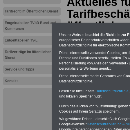
Aktuelles f
Tarifbeschä
Tarifrecht im Öffentlichen Dienst
öffentliche
Entgelttabellen TVöD Bund und
Kommunen
Hauptaussc
Unsere Website beachtet die Richtlinie zur 
europäischer Datenschutzvorschriften wide
Entgelttabellen TV-L
Datenschutzrichtlinie für elektronische Komm
Mindestlöh
Tarifverträge im öffentlichen
Diese Internetseite verwendet Cookies, um 
Callcentern
Dienst
Dienste und Funktionen bereitzustellen. Es
Personalisierung von Anzeigen verwendet - un
personalisierte Werbung genutzt.
Tarifunion:
Service und Tipps
Diese Internetseite macht Gebrauch von Cooki
Kontakt
Verbesserz
Datenschutzrichtlinie.
Lesen Sie bitte unsere
Datenschutzrichtlinie
,
Bezahlung j
und lokalen Speicher nutzt.
Tarifverträ
Durch das Klicken von "Zustimmung" geben Sie
Cookies auf Ihrem Gerät zu speichern.
07.07.2011
Wir gewähren Dritten - einschließlich Google -
Google-Website "
Datenschutzerklärung & N
Google ihre personenbezogenen Daten verw