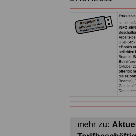
Exklusive
seit dem J
INFO-SERV
Beschäfti
Arbeits-be
USB-Stick
eBooks
a
beliebten
Beamte,
B
Beihilfere
Oktober 2
öffentlich
die
eBoo
Beamte), B
Geld im öf
Dienst
>>>
mehr zu:
Aktuel