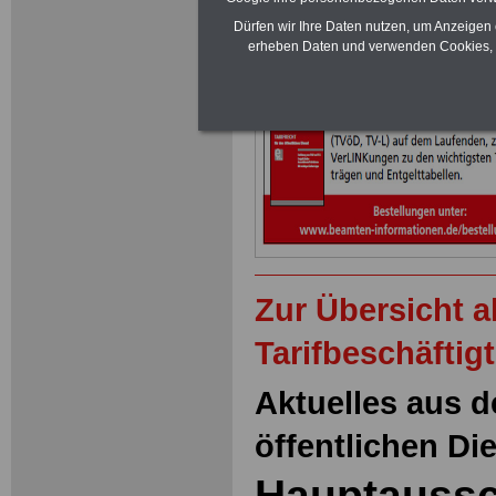
Neu aufgelegt: Oktober 20
Dürfen wir Ihre Daten nutzen, um Anzeigen 
erheben Daten und verwenden Cookies, 
Zur Übersicht 
Tarifbeschäftig
Aktuelles aus d
öffentlichen Di
Hauptaussc