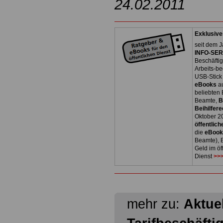
24.02.2011
Exklusive
seit dem J
INFO-SERV
Beschäfti
Arbeits-be
USB-Stick
eBooks
a
beliebten
Beamte,
B
Beihilfere
Oktober 2
öffentlich
die
eBoo
Beamte), B
Geld im öf
Dienst
>>>
mehr zu:
Aktuel