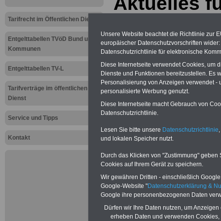
Aktuelles f
Tarifbeschä
Tarifrecht im Öffentlichen Dienst
Unsere Website beachtet die Richtlinie zur 
öffentliche
Entgelttabellen TVöD Bund und
europäischer Datenschutzvorschriften wide
Kommunen
Datenschutzrichtlinie für elektronische Komm
Einkommen
Diese Internetseite verwendet Cookies, um 
Entgelttabellen TV-L
Dienste und Funktionen bereitzustellen. Es
Landesbesc
Personalisierung von Anzeigen verwendet - un
Tarifverträge im öffentlichen
personalisierte Werbung genutzt.
Stöhr: Drei
Dienst
Diese Internetseite macht Gebrauch von Cooki
Datenschutzrichtlinie.
Verhandlu
Service und Tipps
Lesen Sie bitte unsere
Datenschutzrichtlinie
,
Kontakt
müssen ge
und lokalen Speicher nutzt.
Durch das Klicken von "Zustimmung" geben Sie
24.02.2011
Cookies auf Ihrem Gerät zu speichern.
Wir gewähren Dritten - einschließlich Google -
Google-Website "
Datenschutzerklärung & N
Neu aufgelegt: Oktober 20
Google ihre personenbezogenen Daten verw
Dürfen wir Ihre Daten nutzen, um Anzeigen 
erheben Daten und verwenden Cookies, 